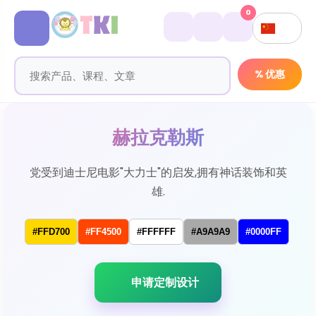
0
% 优惠
赫拉克勒斯
党受到迪士尼电影"大力士"的启发,拥有神话装饰和英
雄.
#FFD700
#FF4500
#FFFFFF
#A9A9A9
#0000FF
申请定制设计