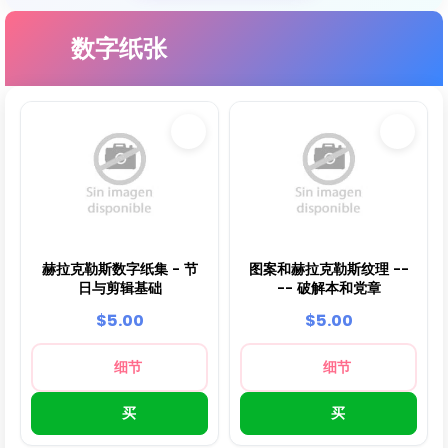
数字纸张
赫拉克勒斯数字纸集 - 节
图案和赫拉克勒斯纹理 --
日与剪辑基础
-- 破解本和党章
$5.00
$5.00
细节
细节
买
买