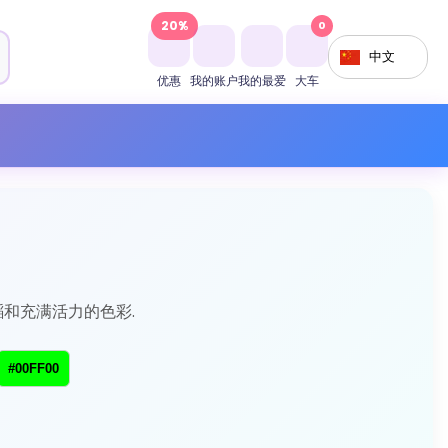
20%
0
中文
优惠
我的账户
我的最爱
大车
舞蹈和充满活力的色彩.
#00FF00