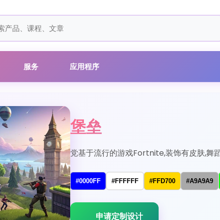
服务
应用程序
堡垒
党基于流行的游戏Fortnite,装饰有皮肤,
#0000FF
#FFFFFF
#FFD700
#A9A9A9
申请定制设计