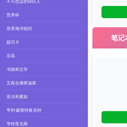
不可思议的绿巨人
世界杯
世界海洋组织
笔记
丽贝卡
乐高
书籍和文学
五夜在佛莱迪家
亚当和夏娃
亨利·蒙斯特鲁克特
亨特里克斯