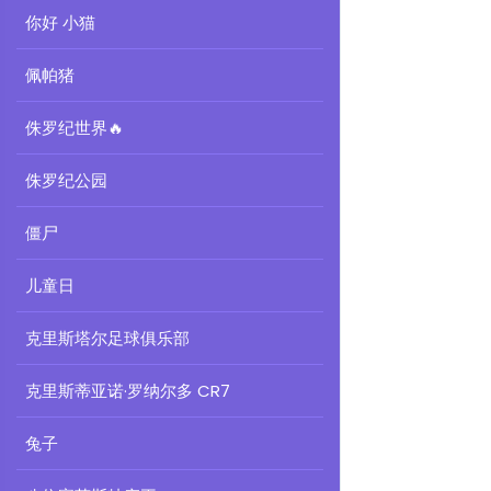
你好 小猫
佩帕猪
侏罗纪世界
🔥
侏罗纪公园
僵尸
儿童日
克里斯塔尔足球俱乐部
克里斯蒂亚诺·罗纳尔多 CR7
兔子