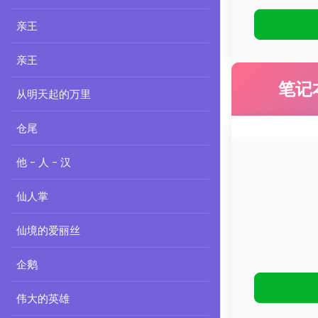
亲王
亲王
笔记
从明天起的万里
仓尾
他 - 人 - 汉
仙人掌
仙境的爱丽丝
企鹅
伟大的英雄