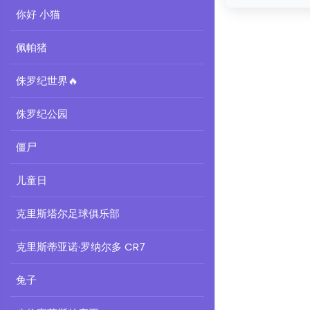
你好 小猫
佩帕猪
侏罗纪世界
🔥
侏罗纪公园
僵尸
儿童日
克里斯塔尔足球俱乐部
克里斯蒂亚诺·罗纳尔多 CR7
兔子