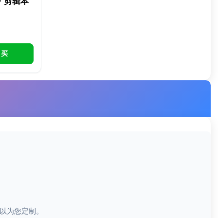
- 剪辑本
买
以为您定制。