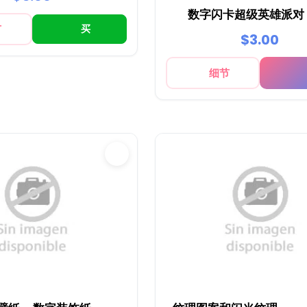
数字闪卡超级英雄派对 -
节
买
$3.00
细节