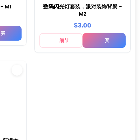
 M1
数码闪光灯套装，派对装饰背景 -
M2
$3.00
买
细节
买