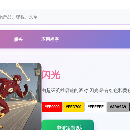
服务
应用程序
闪光
由超级英雄启迪的派对 闪光,带有红色和黄色
#FF0000
#FFD700
#FFFFFF
#A9A9A9
申请定制设计