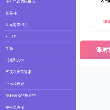
闪光
不可思议的绿巨人
世界杯
细
世界海洋组织
丽贝卡
乐高
派对
书籍和文学
五夜在佛莱迪家
亚当和夏娃
亨利·蒙斯特鲁克特
亨特里克斯