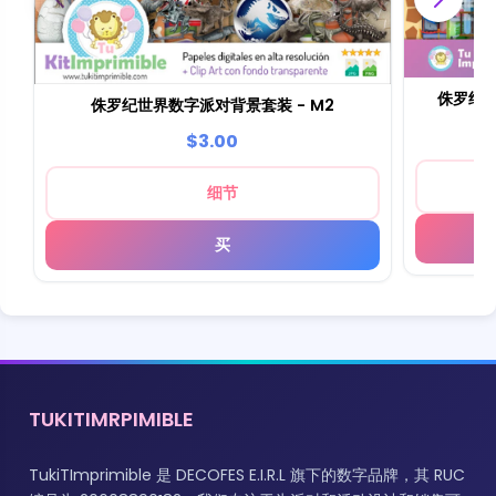
侏罗纪
侏罗纪世界数字派对背景套装 - M2
$3.00
细节
买
TUKITIMRPIMIBLE
TukiTImprimible 是 DECOFES E.I.R.L 旗下的数字品牌，其 RUC