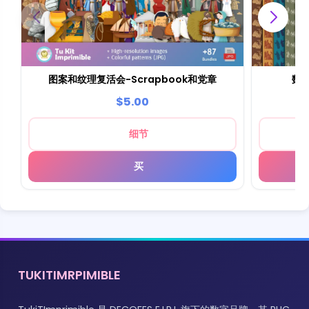
图案和纹理复活会-Scrapbook和党章
数
$5.00
细节
买
TUKITIMRPIMIBLE