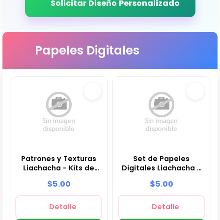
Solicitar Diseño Personalizado
Papeles Digitales
Patrones y Texturas
Set de Papeles
Liachacha - Kits de
Digitales Liachacha -
Scrapbook y Fiestas
Fondos para Fiestas y
$5.00
$5.00
Scrapbooking
Detalle
Detalle