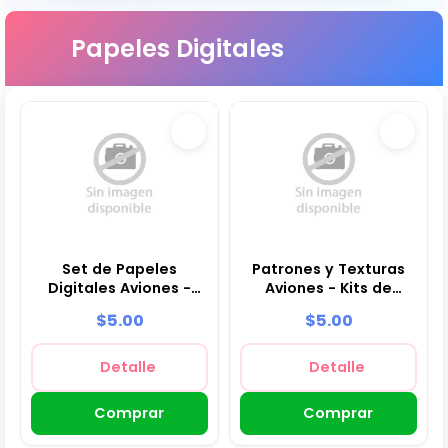
Papeles Digitales
Set de Papeles
Patrones y Texturas
Digitales Aviones -
Aviones - Kits de
Fondos para Fiestas y
Scrapbook y Fiestas
$5.00
$5.00
Scrapbooking
Detalle
Detalle
Comprar
Comprar