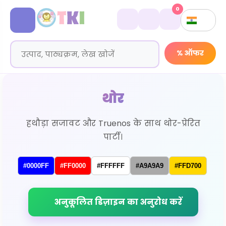
0
% ऑफर
थोर
हथौड़ा सजावट और Truenos के साथ थोर-प्रेरित
पार्टी।
#0000FF
#FF0000
#FFFFFF
#A9A9A9
#FFD700
अनुकूलित डिज़ाइन का अनुरोध करें