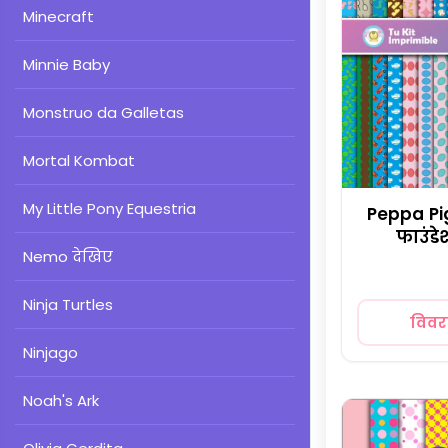
Minecraft
Minnie Baby
Monstruo da Galletas
Mortal Kombat
My Little Pony Equestria
Peppa Pig
फाउंडे
Nemo देखिए
Ninja Turtles
विव
Ninjago
Noah's Ark