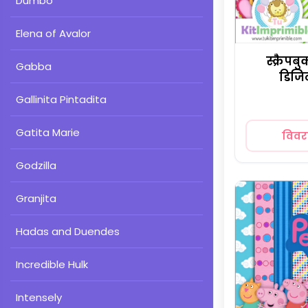
Dumbo
Elena of Avalor
स्क्रैपब
Gabba
डिजि
Gallinita Pintadita
Gatita Marie
विव
Godzilla
Granjita
Hadas and Duendes
Incredible Hulk
Intensely