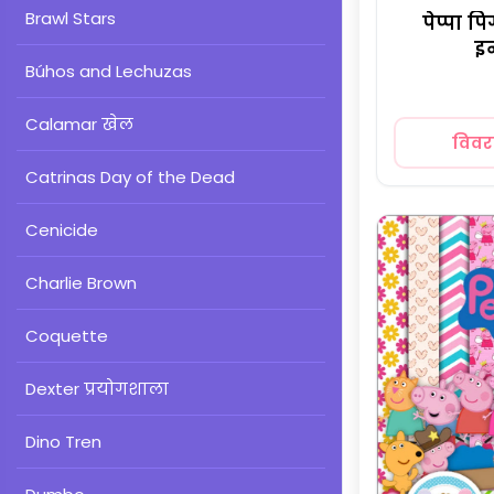
Brawl Stars
पेप्पा 
इ
Búhos and Lechuzas
Calamar खेल
विव
Catrinas Day of the Dead
Cenicide
Charlie Brown
Coquette
Dexter प्रयोगशाला
Dino Tren