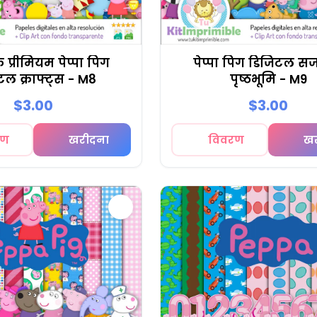
ुक प्रीमियम पेप्पा पिग
पेप्पा पिग डिजिटल स
टल क्राफ्ट्स - M8
पृष्ठभूमि - M9
$3.00
$3.00
रण
खरीदना
विवरण
ख