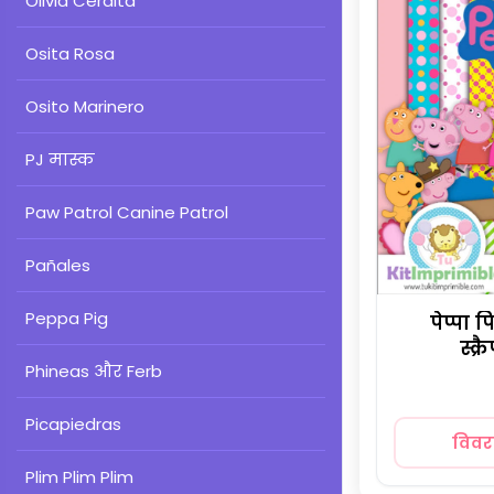
Olivia Cerdita
Osita Rosa
Osito Marinero
PJ मास्क
Paw Patrol Canine Patrol
Pañales
Peppa Pig
पेप्पा
स्क्
Phineas और Ferb
Picapiedras
विव
Plim Plim Plim