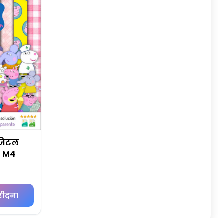
डिजिटल
 - M4
रीदना