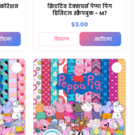
डेकोरेशन
क्रिएटिव टेक्सचर्स पेप्पा पिग
डिजिटल स्क्रैपबुक - M7
$3.00
रीदना
विवरण
खरीदना