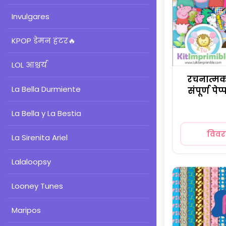
Invulgares
KPOP डेमन हंटर
🔥
LOL आश्चर्य
रचनात्मक
La Bella Durmiente
संपूर्ण प
La Bella y La Bestia
विव
La Sirenita Ariel
Lalaloopsy
Looney Tunes
Maripos