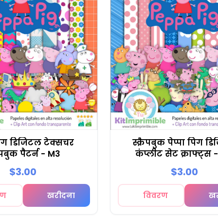
 पिग डिजिटल टेक्सचर
स्क्रैपबुक पेप्पा पिग 
रैपबुक पैटर्न - M3
कंप्लीट सेट क्राफ्ट्स
$3.00
$3.00
रण
खरीदना
विवरण
ख