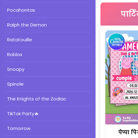
Pocahontas
पार्
Ralph the Demon
Ratatouille
Roblox
Snoopy
Spinole
The Knights of the Zodiac
TikTok Party
🔥
Tomorrow
पेप्पा प