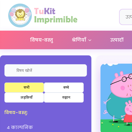
विषय-वस्तु
श्रेणियाँ
उत्पादों
सभी
बच्चे
लड़कियाँ
रुझान
विषय-वस्तु:
4 काल्पनिक