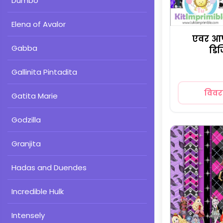
Dumbo
Elena of Avalor
एवर आफ्ट
Gabba
डिज
Gallinita Pintadita
विव
Gatita Marie
Godzilla
Granjita
Hadas and Duendes
Incredible Hulk
Intensely