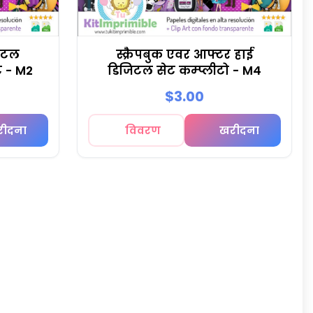
िटल
स्क्रैपबुक एवर आफ्टर हाई
ट - M2
डिजिटल सेट कम्प्लीटो - M4
$3.00
रीदना
विवरण
खरीदना