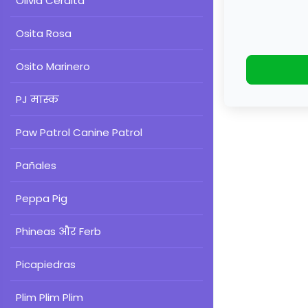
Olivia Cerdita
Osita Rosa
Osito Marinero
PJ मास्क
Paw Patrol Canine Patrol
Pañales
Peppa Pig
Phineas और Ferb
Picapiedras
Plim Plim Plim