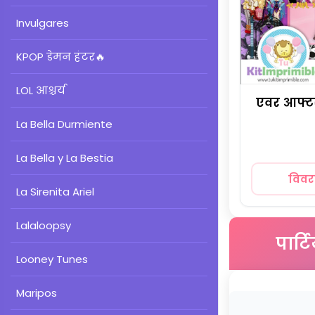
Invulgares
KPOP डेमन हंटर
🔥
LOL आश्चर्य
एवर आफ्ट
La Bella Durmiente
La Bella y La Bestia
विव
La Sirenita Ariel
Lalaloopsy
पार्
Looney Tunes
Maripos