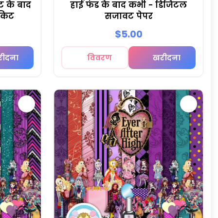
ट के बाद
हाई फंड के बाद कभी - डिजिटल
 किट
सजावट पेपर
$5.00
रीदना
विवरण
खरीदना