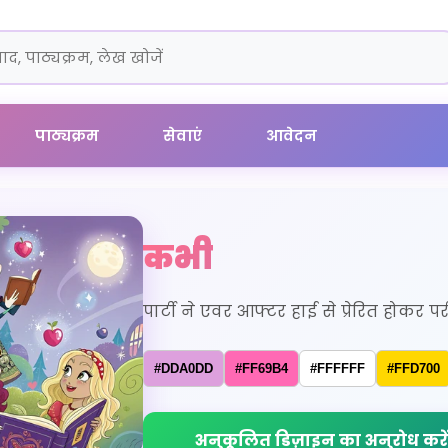
पाठ्यक्रम
सेवाएं
आवेदन
कभी
पार्टी ने एवर आफ्टर हाई से प्रेरित हो
#DDA0DD
#FF69B4
#FFFFFF
#FFD700
अनुकूलित डिज़ाइन का अनुरोध करें