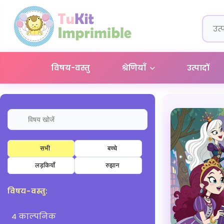
विषय-वस्तु
श्रेणियाँ
उत्पादों
सभी
बच्चे
लड़कियाँ
रुझान
विषय-वस्तु:
4 काल्पनिक