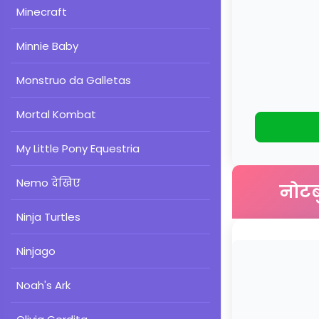
Minecraft
Minnie Baby
Monstruo da Galletas
Mortal Kombat
My Little Pony Equestria
Nemo देखिए
नोटब
Ninja Turtles
Ninjago
Noah's Ark