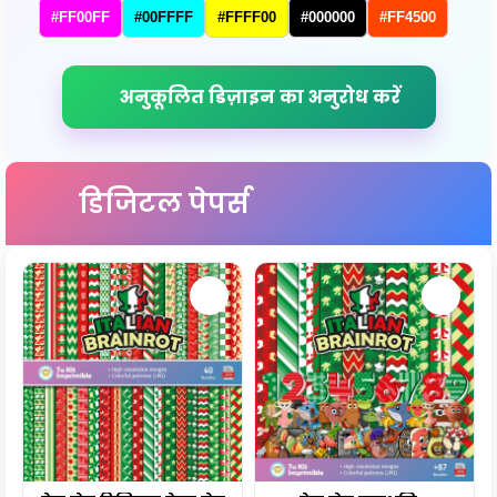
#FF00FF
#00FFFF
#FFFF00
#000000
#FF4500
अनुकूलित डिज़ाइन का अनुरोध करें
डिजिटल पेपर्स