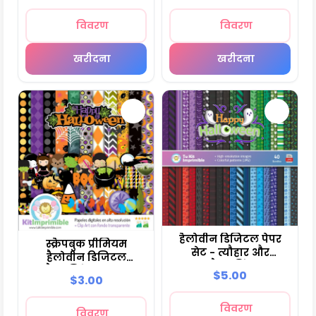
विवरण
विवरण
खरीदना
खरीदना
हैलोवीन डिजिटल पेपर
स्क्रैपबुक प्रीमियम
सेट - त्यौहार और
हैलोवीन डिजिटल
स्क्रैपबुकिंग
मैनुअलिडेड्स - M8
$5.00
$3.00
विवरण
विवरण