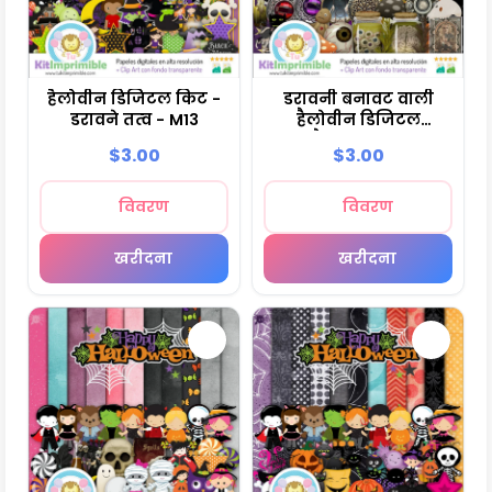
हैलोवीन डिजिटल किट -
डरावनी बनावट वाली
डरावने तत्व - M13
हैलोवीन डिजिटल
स्क्रैपबुक - M14
$3.00
$3.00
विवरण
विवरण
खरीदना
खरीदना