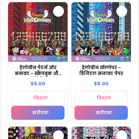
हैलोवीन पैटर्न और
हेलोवीन वॉलपेपर -
बनावट - स्क्रैपबुक और
डिजिटल सजावट पेपर
पार्टी किट
$5.00
$5.00
विवरण
विवरण
खरीदना
खरीदना