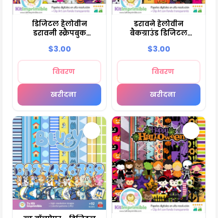
डिजिटल हैलोवीन
डरावने हैलोवीन
डरावनी स्क्रैपबुक
बैकग्राउंड डिजिटल
क्राफ्ट्स - M15
सजावट - M16
$3.00
$3.00
विवरण
विवरण
खरीदना
खरीदना