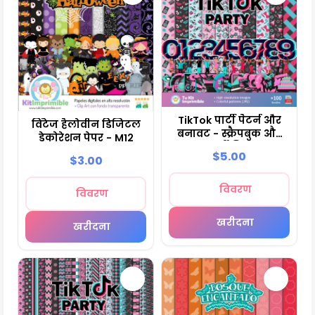
TikTok पार्टी पैटर्न और
विंटेज हैलोवीन डिजिटल
बनावट - स्क्रैपबुक और
डेकोरेशन पेपर - M12
पार्टी किट
$5.00
$3.00
विवरण
विवरण
खरीदना
खरीदना