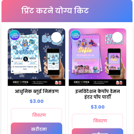
प्रिंट करने योग्य किट
आधुनिक ब्लूई निमंत्रण
इनविटेशन केपॉप डेमन
हंटर पॉप पार्टी
$3.00
$3.00
विवरण
विवरण
खरीदना