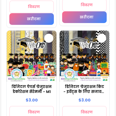
विवरण
विवरण
खरीदना
खरीदना
डिजिटल पेपर्स ग्रेजुएशन
डिजिटल ग्रेजुएशन किट
डेकोरेशन सेरेमनी - M1
- इवेंट्स के लिए सजावटी
बैकग्राउंड - M2
$3.00
$3.00
विवरण
विवरण