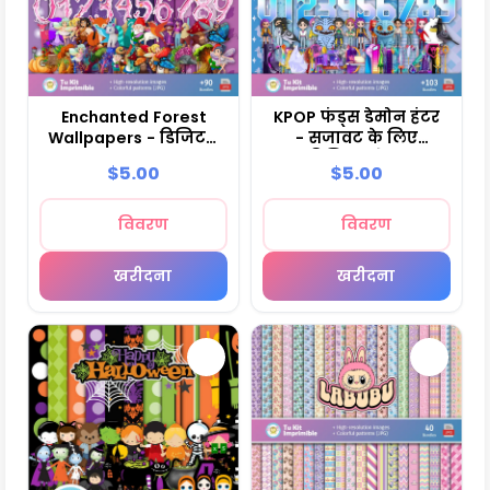
Enchanted Forest
KPOP फंड्स डेमोन हंटर
Wallpapers - डिजिटल
- सजावट के लिए
सजावट कागज
डिजिटल पेपर
$5.00
$5.00
विवरण
विवरण
खरीदना
खरीदना