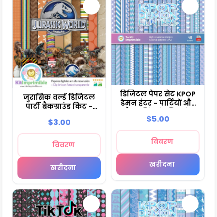
डिजिटल पेपर सेट KPOP
जुरासिक वर्ल्ड डिजिटल
डेमन हंटर - पार्टियों और
पार्टी बैकग्राउंड किट -
स्क्रैपबुकिंग के लिए फंड
M2
$5.00
$3.00
विवरण
विवरण
खरीदना
खरीदना