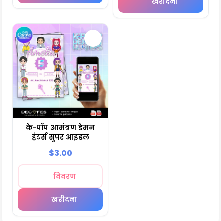
खरीदना
के-पॉप आमंत्रण डेमन
हंटर्स सुपर आइडल
$3.00
विवरण
खरीदना