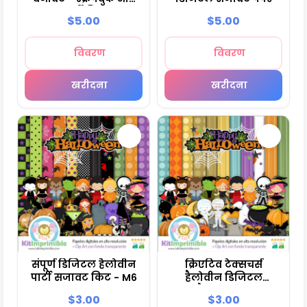
पार्टी किट
$5.00
$5.00
विवरण
विवरण
खरीदना
खरीदना
संपूर्ण डिजिटल हैलोवीन
क्रिएटिव टेक्सचर्स
पार्टी सजावट किट - M6
हैलोवीन डिजिटल
स्क्रैपबुक - M7
$3.00
$3.00