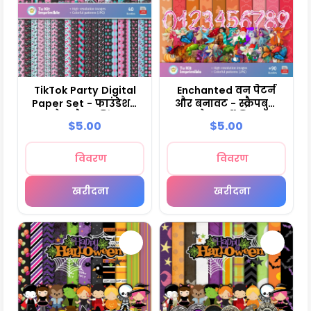
TikTok Party Digital
Enchanted वन पैटर्न
Paper Set - फाउंडेशन
और बनावट - स्क्रैपबुक
और स्क्रैपबुकिंग
और पार्टी किट
$5.00
$5.00
विवरण
विवरण
खरीदना
खरीदना