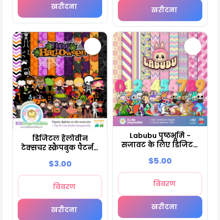
खरीदना
खरीदना
Labubu पृष्ठभूमि -
डिजिटल हैलोवीन
सजावट के लिए डिजिटल
टेक्सचर स्क्रैपबुक पैटर्न -
पेपर
M3
$5.00
$3.00
विवरण
विवरण
खरीदना
खरीदना