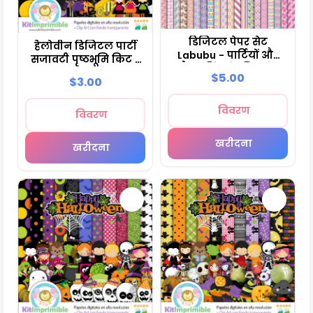
डिजिटल पेपर सेट
हैलोवीन डिजिटल पार्टी
Labubu - पार्टियों और
सजावटी पृष्ठभूमि किट -
स्क्रैपबुकिंग के लिए फंड
M2
$5.00
$3.00
विवरण
विवरण
खरीदना
खरीदना