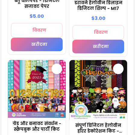
ब्लू वॉलपेपर - डिजिटल
डरावने हैलोवीन डिज़ाइन
सजावट पेपर
डिजिटल शिल्प - M17
$5.00
$3.00
विवरण
विवरण
खरीदना
खरीदना
ग्रेड और बनावट संवर्धन -
संपूर्ण डिजिटल हैलोवीन
स्क्रैपबुक और पार्टी किट
हॉरर डेकोरेशन किट -