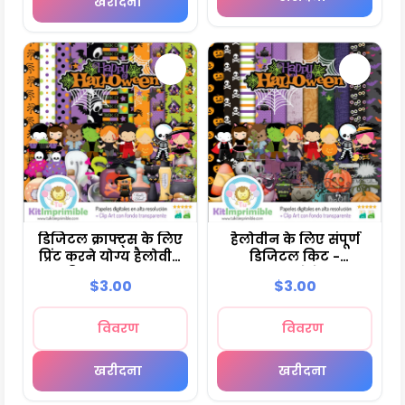
खरीदना
डिजिटल क्राफ्ट्स के लिए
हैलोवीन के लिए संपूर्ण
प्रिंट करने योग्य हैलोवीन
डिजिटल किट -
डिज़ाइन - M10
रचनात्मक प्रोजेक्ट्स -
$3.00
$3.00
M11
विवरण
विवरण
खरीदना
खरीदना