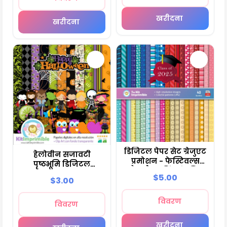
खरीदना
खरीदना
डिजिटल पेपर सेट ग्रेजुएट
हैलोवीन सजावटी
प्रमोशन - फेस्टिवल्स
पृष्ठभूमि डिजिटल
और स्क्रैपबुकिंग के लिए
सजावट - M9
$5.00
$3.00
फाउंटेन
विवरण
विवरण
खरीदना