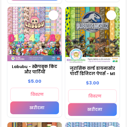
Labubu - स्क्रैपबुक किट
जुरासिक वर्ल्ड डायनासोर
और पार्टियों
पार्टी डिजिटल पेपर्स - M1
$5.00
$3.00
विवरण
विवरण
खरीदना
खरीदना