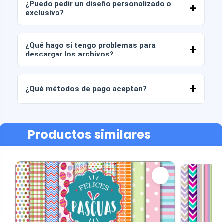
¿Puedo pedir un diseño personalizado o
los archivos tal cual (sin modificaciones).
exclusivo?
Sí, ofrecemos servicio de diseño personalizado.
Solo contáctanos y cuéntanos tu idea.
¿Qué hago si tengo problemas para
descargar los archivos?
Si tu descarga falla o el enlace expira,
escríbenos y te ayudaremos a recuperar tus
¿Qué métodos de pago aceptan?
archivos sin costo adicional
Aceptamos todas las formas de pago:
transferencias, yape, plin, tarjetas de débito o de
crédito, PayPal y más.
Productos similares