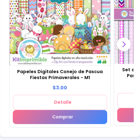
Set de 
Papeles Digitales Conejo de Pascua
Pascu
Fiestas Primaverales - M1
$3.00
Detalle
Comprar