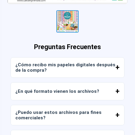
Preguntas Frecuentes
¿Cómo recibo mis papeles digitales después
de la compra?
Una vez confirmado el pago, podrás descargar
los archivos de inmediato desde tu cuenta o
¿En qué formato vienen los archivos?
desde el enlace enviado a tu correo electrónico.
Los papeles digitales se entregan en formato
JPG y PNG en alta resolución (300 DPI). Algunos
¿Puedo usar estos archivos para fines
packs también incluyen archivos AI o PDF.
comerciales?
Todos nuestros productos incluyen licencia
personal y comercial, siempre que no revendas