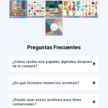
Preguntas Frecuentes
¿Cómo recibo mis papeles digitales después
de la compra?
Una vez confirmado el pago, podrás descargar
los archivos de inmediato desde tu cuenta o
¿En qué formato vienen los archivos?
desde el enlace enviado a tu correo electrónico.
Los papeles digitales se entregan en formato
JPG y PNG en alta resolución (300 DPI). Algunos
¿Puedo usar estos archivos para fines
packs también incluyen archivos AI o PDF.
comerciales?