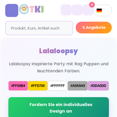
0
% Angebote
Lalaloopsy
Lalaloopsy inspirierte Party mit Rag Puppen und
leuchtenden Farben.
#FF69B4
#FFD700
#FFFFFF
#A9A9A9
#DDA0DD
Fordern Sie ein individuelles
Design an