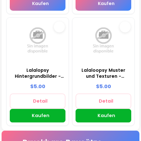
Kaufen
Kaufen
Lalalopsy
Lalaloopsy Muster
Hintergrundbilder -
und Texturen -
Digitale
Scrapbook und Party
$5.00
$5.00
Dekorationspapiere
Kits
Detail
Detail
Kaufen
Kaufen