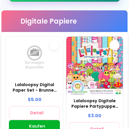
Digitale Papiere
Lalaloopsy Digital
Paper Set - Brunnen
für Festivals und
$5.00
Lalaloopsy Digitale
Scrapbooking
Papiere Partypuppen
- M1
Detail
$3.00
Kaufen
Detail