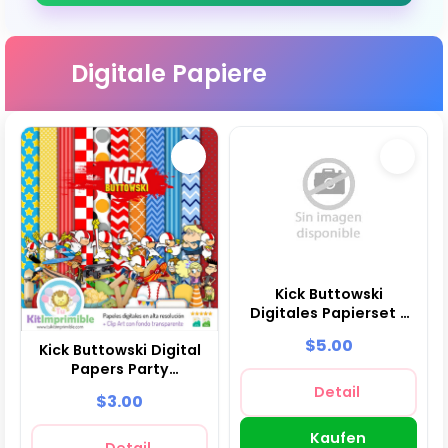
Digitale Papiere
Kick Buttowski
Digitales Papierset -
Brunnen für Fiestas
$5.00
Kick Buttowski Digital
und Scrapbooking
Papers Party
Adventures - M1
Detail
$3.00
Kaufen
Detail