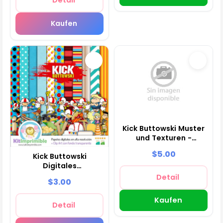
Kaufen
Kick Buttowski Muster
und Texturen -
Scrapbook und Party
$5.00
Kick Buttowski
Kits
Digitales
Dekorationshintergrund-
Detail
$3.00
Set - M2
Kaufen
Detail