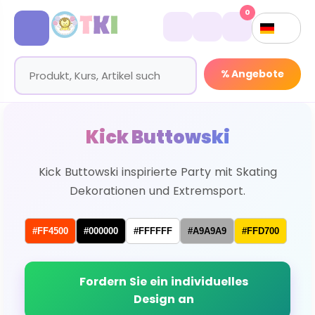
0
% Angebote
Kick Buttowski
Kick Buttowski inspirierte Party mit Skating
Dekorationen und Extremsport.
#FF4500
#000000
#FFFFFF
#A9A9A9
#FFD700
Fordern Sie ein individuelles
Design an