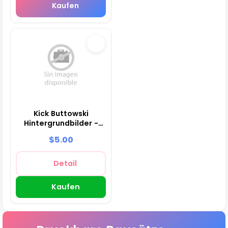
Kaufen
Kick Buttowski
Hintergrundbilder -
Digitale
$5.00
Dekorpapiere
Detail
Kaufen